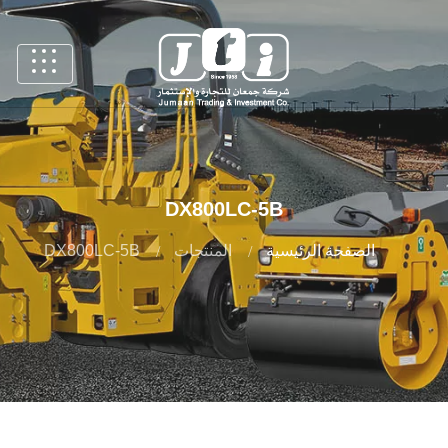
DX800LC-5B
الصفحة الرئيسية
المنتجات
DX800LC-5B