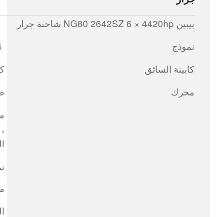
بيبين NG80 2642SZ 6 × 4420hp شاحنة جرار
نموذج
ND42501B34
كابينة السائق
كا
محرك
صان
مح
ال
نم
معي
ال