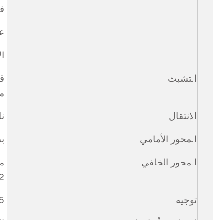
في
عد
الإ
التشبث
مم
الانتقال
ناق
المحور الأمامي
ب
المحور الخلفي
مح
2
توجيه
5