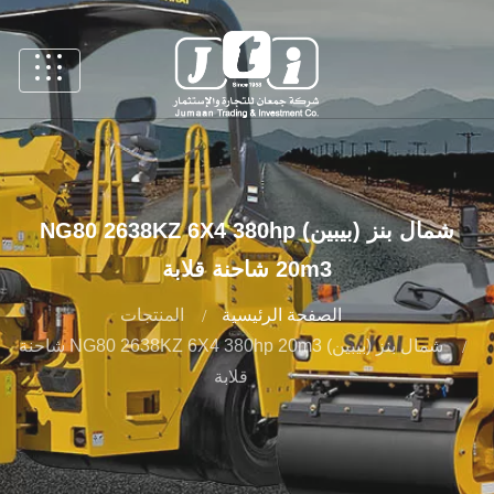
شمال بنز (بيبين) NG80 2638KZ 6X4 380hp
20m3 شاحنة قلابة
الصفحة الرئيسية
المنتجات
شمال بنز (بيبين) NG80 2638KZ 6X4 380hp 20m3 شاحنة
قلابة