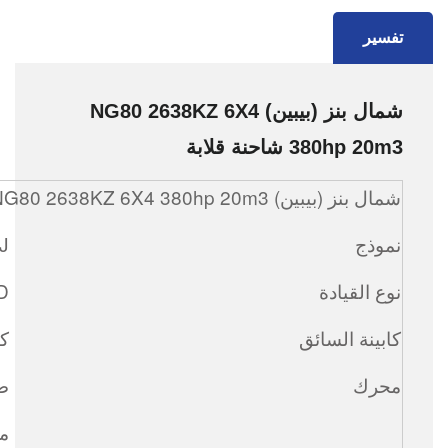
تفسير
شمال بنز (بيبين) NG80 2638KZ 6X4
380hp 20m3 شاحنة قلابة
شمال بنز (بيبين) NG80 2638KZ 6X4 380hp 20m3 شاحنة قلابة
نموذج
J
نوع القيادة
LHD (مح
كابينة السائق
كا
محرك
صان